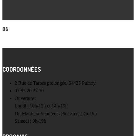
06
COORDONNÉES
2 Rue de Tarbes prolongée, 54425 Pulnoy
03 83 20 37 70
Ouverture :
Lundi : 10h-12h et 14h-19h
Du Mardi au Vendredi : 9h-12h et 14h-19h
Samedi : 9h-19h