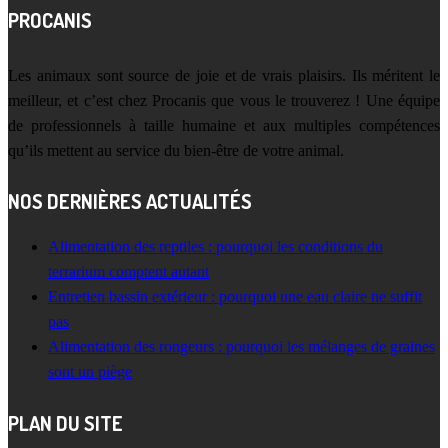
PROCANIS
Les animaux sont source de joie et de vrais plaisirs. Ils méritent le
meilleur, et c’est chez Procanis que vous le trouverez ! Une équipe
de professionnels à taille humaine et aux multiples compétences
qu’ils mettent au service du bien-être de votre animal.
NOS DERNIÈRES ACTUALITÉS
Alimentation des reptiles : pourquoi les conditions du
terrarium comptent autant
Entretien bassin extérieur : pourquoi une eau claire ne suffit
pas
Alimentation des rongeurs : pourquoi les mélanges de graines
sont un piège
PLAN DU SITE