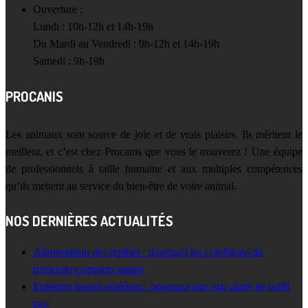
Ouverture :
Lundi : 10h-12h et 14h-19h
Du Mardi au Vendredi : 9h-12h et 14h-19h
Samedi : 9h-19h
PROCANIS
Les animaux sont source de joie et de vrais plaisirs. Ils méritent le
meilleur, et c’est chez Procanis que vous le trouverez ! Une équipe
de professionnels à taille humaine et aux multiples compétences
qu’ils mettent au service du bien-être de votre animal.
NOS DERNIÈRES ACTUALITÉS
Alimentation des reptiles : pourquoi les conditions du
terrarium comptent autant
Entretien bassin extérieur : pourquoi une eau claire ne suffit
pas