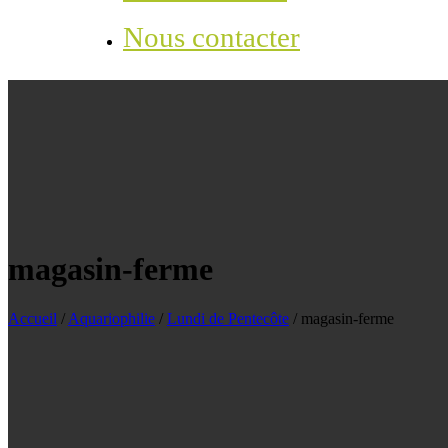
Nous contacter
magasin-ferme
Accueil
/
Aquariophilie
/
Lundi de Pentecôte
/
magasin-ferme