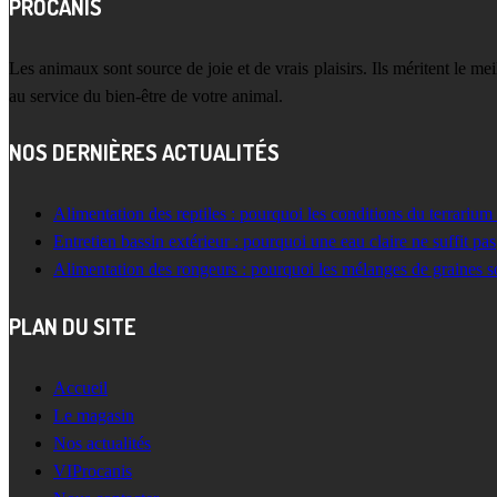
PROCANIS
Les animaux sont source de joie et de vrais plaisirs. Ils méritent le m
au service du bien-être de votre animal.
NOS DERNIÈRES ACTUALITÉS
Alimentation des reptiles : pourquoi les conditions du terrarium
Entretien bassin extérieur : pourquoi une eau claire ne suffit pas
Alimentation des rongeurs : pourquoi les mélanges de graines s
PLAN DU SITE
Accueil
Le magasin
Nos actualités
VIProcanis