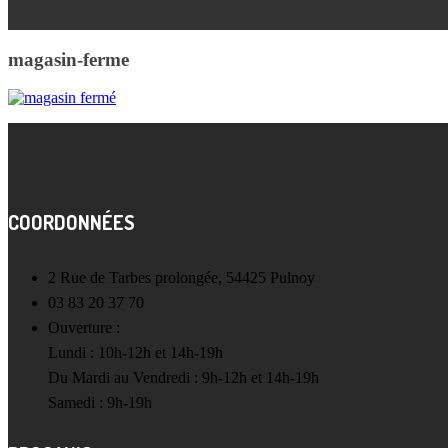
magasin-ferme
COORDONNÉES
2 Rue de Tarbes prolongée, 54425 Pulnoy
03 83 20 37 70
Ouverture :
Lundi : 10h-12h et 14h-19h
Du Mardi au Vendredi : 9h-12h et 14h-19h
Samedi : 9h-19h