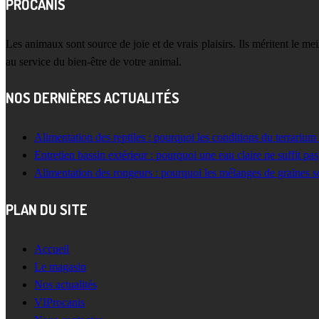
PROCANIS
Les animaux sont source de joie et de vrais plaisirs. Ils méritent le m
au service du bien-être de votre animal.
NOS DERNIÈRES ACTUALITÉS
Alimentation des reptiles : pourquoi les conditions du terrarium
Entretien bassin extérieur : pourquoi une eau claire ne suffit pas
Alimentation des rongeurs : pourquoi les mélanges de graines s
PLAN DU SITE
Accueil
Le magasin
Nos actualités
VIProcanis