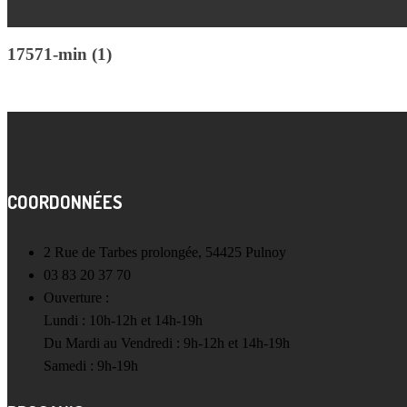
17571-min (1)
COORDONNÉES
2 Rue de Tarbes prolongée, 54425 Pulnoy
03 83 20 37 70
Ouverture :
Lundi : 10h-12h et 14h-19h
Du Mardi au Vendredi : 9h-12h et 14h-19h
Samedi : 9h-19h