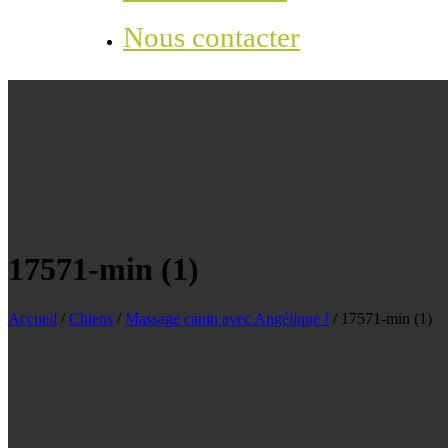
Nous contacter
17571-min (1)
Accueil
/
Chiens
/
Massage canin avec Angélique !
/
17571-min (1)