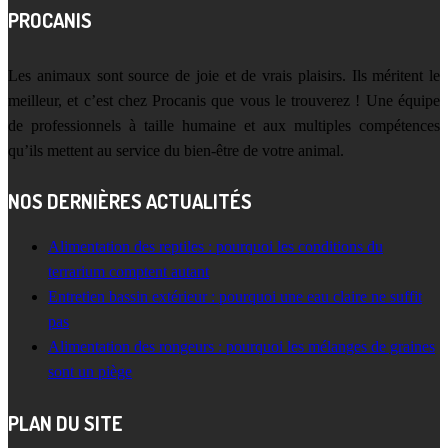
PROCANIS
Les animaux sont source de joie et de vrais plaisirs. Ils méritent le
meilleur, et c’est chez Procanis que vous le trouverez ! Une équipe
de professionnels à taille humaine et aux multiples compétences
qu’ils mettent au service du bien-être de votre animal.
NOS DERNIÈRES ACTUALITÉS
Alimentation des reptiles : pourquoi les conditions du
terrarium comptent autant
Entretien bassin extérieur : pourquoi une eau claire ne suffit
pas
Alimentation des rongeurs : pourquoi les mélanges de graines
sont un piège
PLAN DU SITE