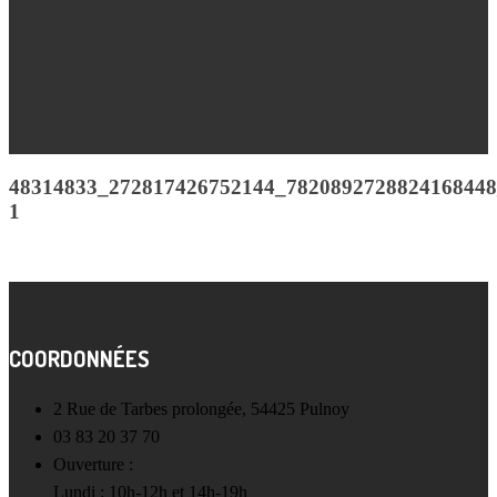
48314833_272817426752144_7820892728824168448
1
COORDONNÉES
2 Rue de Tarbes prolongée, 54425 Pulnoy
03 83 20 37 70
Ouverture :
Lundi : 10h-12h et 14h-19h