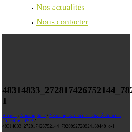
Nos actualités
Nous contacter
48314833_272817426752144_78
1
Accueil
/
Aquariophilie
/
Ne manquez rien des activités du mois
d’octobre 2020 !
/
48314833_272817426752144_7820892728824168448_o-1