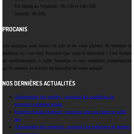
Du Mardi au Vendredi : 9h-12h et 14h-19h
Samedi : 9h-19h
PROCANIS
Les animaux sont source de joie et de vrais plaisirs. Ils méritent le
meilleur, et c’est chez Procanis que vous le trouverez ! Une équipe
de professionnels à taille humaine et aux multiples compétences
qu’ils mettent au service du bien-être de votre animal.
NOS DERNIÈRES ACTUALITÉS
Alimentation des reptiles : pourquoi les conditions du
terrarium comptent autant
Entretien bassin extérieur : pourquoi une eau claire ne suffit
pas
Alimentation des rongeurs : pourquoi les mélanges de graines