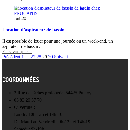
Juil
20
Location d’aspirateur de bassin
Il est possible de louer pour une journée ou un week-end, un
aspirateur de bassin ...
En savoir plus...
Précédent
1
…
27
28
29
30
Suivant
COORDONNÉES
2 Rue de Tarbes prolongée, 54425 Pulnoy
03 83 20 37 70
Ouverture :
Lundi : 10h-12h et 14h-19h
Du Mardi au Vendredi : 9h-12h et 14h-19h
Samedi : 9h-19h