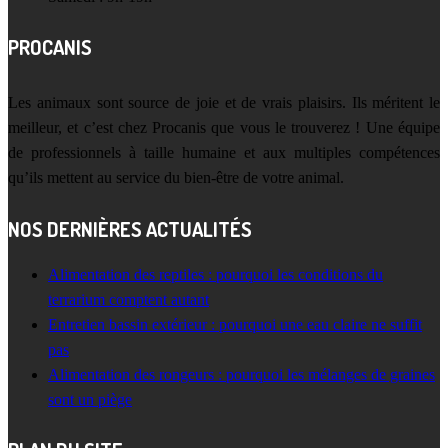
PROCANIS
Les animaux sont source de joie et de vrais plaisirs. Ils méritent le
meilleur, et c’est chez Procanis que vous le trouverez ! Une équipe
de professionnels à taille humaine et aux multiples compétences
qu’ils mettent au service du bien-être de votre animal.
NOS DERNIÈRES ACTUALITÉS
Alimentation des reptiles : pourquoi les conditions du
terrarium comptent autant
Entretien bassin extérieur : pourquoi une eau claire ne suffit
pas
Alimentation des rongeurs : pourquoi les mélanges de graines
sont un piège