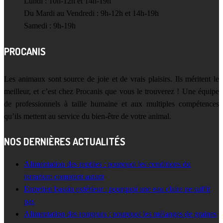
Lundi : 10h-12h et 14h-19h
Du Mardi au Vendredi : 9h-12h et 14h-19h
Samedi : 9h-19h
PROCANIS
Les animaux sont source de joie et de vrais plaisirs. Ils méritent le
meilleur, et c’est chez Procanis que vous le trouverez ! Une équipe
de professionnels à taille humaine et aux multiples compétences
qu’ils mettent au service du bien-être de votre animal.
NOS DERNIÈRES ACTUALITÉS
Alimentation des reptiles : pourquoi les conditions du
terrarium comptent autant
Entretien bassin extérieur : pourquoi une eau claire ne suffit
pas
Alimentation des rongeurs : pourquoi les mélanges de graines