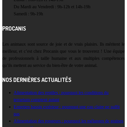
Du Mardi au Vendredi : 9h-12h et 14h-19h
Samedi : 9h-19h
PROCANIS
Les animaux sont source de joie et de vrais plaisirs. Ils méritent le
meilleur, et c’est chez Procanis que vous le trouverez ! Une équipe
de professionnels à taille humaine et aux multiples compétences
qu’ils mettent au service du bien-être de votre animal.
NOS DERNIÈRES ACTUALITÉS
Alimentation des reptiles : pourquoi les conditions du
terrarium comptent autant
Entretien bassin extérieur : pourquoi une eau claire ne suffit
pas
Alimentation des rongeurs : pourquoi les mélanges de graines