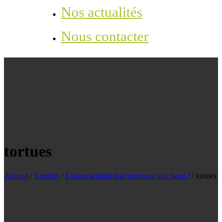
Nos actualités
Nous contacter
tortues
Accueil
/
Reptiles
/
Espace reptiles tout nouveau tout beau !
/
tortues