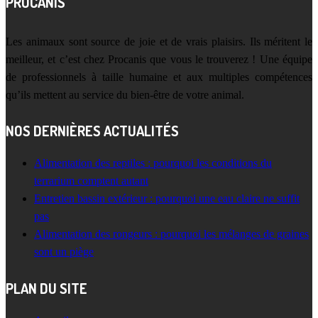
PROCANIS
Les animaux sont source de joie et de vrais plaisirs. Ils méritent le
meilleur, et c’est chez Procanis que vous le trouverez ! Une équipe
de professionnels à taille humaine et aux multiples compétences
qu’ils mettent au service du bien-être de votre animal.
NOS DERNIÈRES ACTUALITÉS
Alimentation des reptiles : pourquoi les conditions du
terrarium comptent autant
Entretien bassin extérieur : pourquoi une eau claire ne suffit
pas
Alimentation des rongeurs : pourquoi les mélanges de graines
sont un piège
PLAN DU SITE