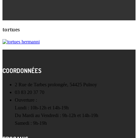
tortues
COORDONNÉES
2 Rue de Tarbes prolongée, 54425 Pulnoy
03 83 20 37 70
Ouverture :
Lundi : 10h-12h et 14h-19h
Du Mardi au Vendredi : 9h-12h et 14h-19h
Samedi : 9h-19h