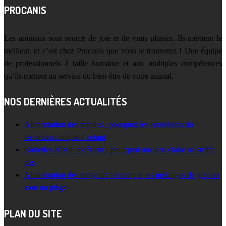
PROCANIS
Les animaux sont source de joie et de vrais plaisirs. Ils méritent le
meilleur, et c’est chez Procanis que vous le trouverez ! Une équipe
de professionnels à taille humaine et aux multiples compétences
qu’ils mettent au service du bien-être de votre animal.
NOS DERNIÈRES ACTUALITÉS
Alimentation des reptiles : pourquoi les conditions du
terrarium comptent autant
Entretien bassin extérieur : pourquoi une eau claire ne suffit
pas
Alimentation des rongeurs : pourquoi les mélanges de graines
sont un piège
PLAN DU SITE