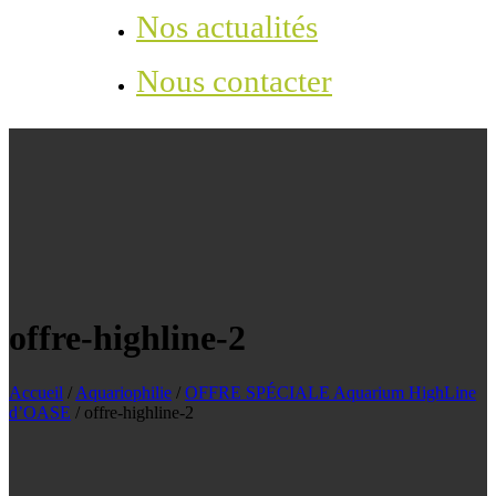
Nos actualités
Nous contacter
offre-highline-2
Accueil
/
Aquariophilie
/
OFFRE SPÉCIALE Aquarium HighLine
d’OASE
/
offre-highline-2