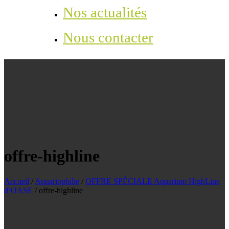
Nos actualités
Nous contacter
offre-highline
Accueil
/
Aquariophilie
/
OFFRE SPÉCIALE Aquarium HighLine
d’OASE
/
offre-highline