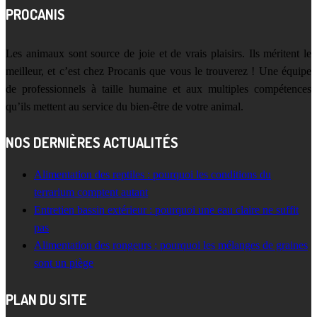
PROCANIS
Les animaux sont source de joie et de vrais plaisirs. Ils méritent le
meilleur, et c’est chez Procanis que vous le trouverez ! Une équipe
de professionnels à taille humaine et aux multiples compétences
qu’ils mettent au service du bien-être de votre animal.
NOS DERNIÈRES ACTUALITÉS
Alimentation des reptiles : pourquoi les conditions du
terrarium comptent autant
Entretien bassin extérieur : pourquoi une eau claire ne suffit
pas
Alimentation des rongeurs : pourquoi les mélanges de graines
sont un piège
PLAN DU SITE