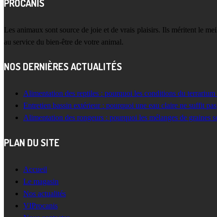
PROCANIS
Les animaux sont source de joie et de vrais plaisirs. Ils méritent le m
au service du bien-être de votre animal.
NOS DERNIÈRES ACTUALITÉS
Alimentation des reptiles : pourquoi les conditions du terrarium
Entretien bassin extérieur : pourquoi une eau claire ne suffit pas
Alimentation des rongeurs : pourquoi les mélanges de graines s
PLAN DU SITE
Accueil
Le magasin
Nos actualités
VIProcanis