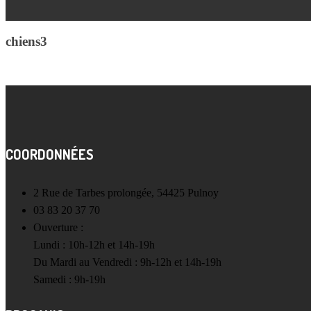
chiens3
COORDONNÉES
2 Rue de Tarbes prolongée, 54425 Pulnoy
03 83 20 37 70
Ouverture :
Lundi : 10h-12h et 14h-19h
Du Mardi au Vendredi : 9h-12h et 14h-19h
Samedi : 9h-19h