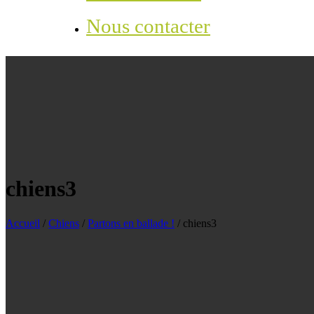
Nous contacter
chiens3
Accueil
/
Chiens
/
Partons en ballade !
/
chiens3