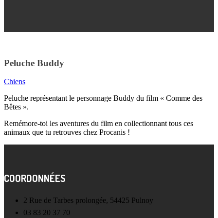
Peluche Buddy
Chiens
Peluche représentant le personnage Buddy du film « Comme des
Bêtes ».
Remémore-toi les aventures du film en collectionnant tous ces
animaux que tu retrouves chez Procanis !
COORDONNÉES
2 Rue de Tarbes prolongée, 54425 Pulnoy
03 83 20 37 70