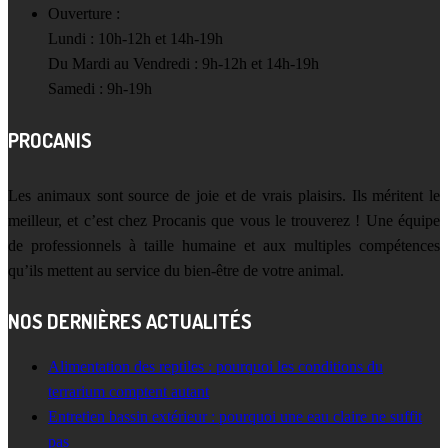
Ouverture :
Lundi : 10h-12h et 14h-19h
Du Mardi au Vendredi : 9h-12h et 14h-19h
Samedi : 9h-19h
PROCANIS
Les animaux sont source de joie et de vrais plaisirs. Ils méritent le
meilleur, et c’est chez Procanis que vous le trouverez ! Une équipe
de professionnels à taille humaine et aux multiples compétences
qu’ils mettent au service du bien-être de votre animal.
NOS DERNIÈRES ACTUALITÉS
Alimentation des reptiles : pourquoi les conditions du
terrarium comptent autant
Entretien bassin extérieur : pourquoi une eau claire ne suffit
pas