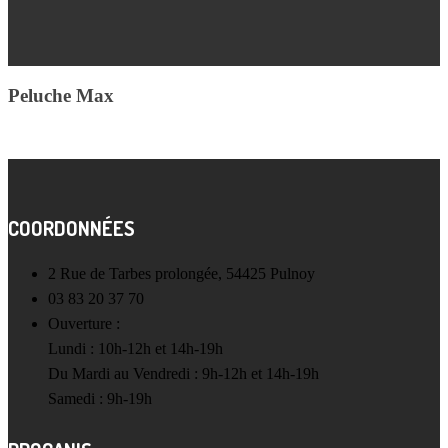
Peluche Max
COORDONNÉES
2 Rue de Tarbes prolongée, 54425 Pulnoy
03 83 20 37 70
Ouverture :
Lundi : 10h-12h et 14h-19h
Du Mardi au Vendredi : 9h-12h et 14h-19h
Samedi : 9h-19h