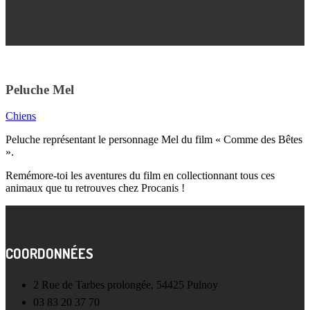
Peluche Mel
Chiens
Peluche représentant le personnage Mel du film « Comme des Bêtes
».
Remémore-toi les aventures du film en collectionnant tous ces
animaux que tu retrouves chez Procanis !
COORDONNÉES
2 Rue de Tarbes prolongée, 54425 Pulnoy
03 83 20 37 70