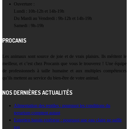
Ouverture :
Lundi : 10h-12h et 14h-19h
Du Mardi au Vendredi : 9h-12h et 14h-19h
Samedi : 9h-19h
PROCANIS
Les animaux sont source de joie et de vrais plaisirs. Ils méritent le
meilleur, et c’est chez Procanis que vous le trouverez ! Une équipe
de professionnels à taille humaine et aux multiples compétences
qu’ils mettent au service du bien-être de votre animal.
NOS DERNIÈRES ACTUALITÉS
Alimentation des reptiles : pourquoi les conditions du
terrarium comptent autant
Entretien bassin extérieur : pourquoi une eau claire ne suffit
pas