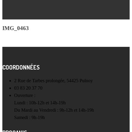
IMG_0463
COORDONNÉES
2 Rue de Tarbes prolongée, 54425 Pulnoy
03 83 20 37 70
Ouverture :
Lundi : 10h-12h et 14h-19h
Du Mardi au Vendredi : 9h-12h et 14h-19h
Samedi : 9h-19h