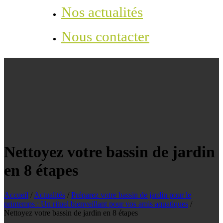
Nos actualités
Nous contacter
Nettoyez votre bassin de jardin
en 8 étapes
Accueil
/
Actualités
/
Préparez votre bassin de jardin pour le
printemps : Un rituel bienveillant pour vos amis aquatiques
/
Nettoyez votre bassin de jardin en 8 étapes