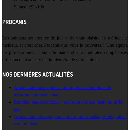
Samedi : 9h-19h
PROCANIS
Les animaux sont source de joie et de vrais plaisirs. Ils méritent le
meilleur, et c’est chez Procanis que vous le trouverez ! Une équipe
de professionnels à taille humaine et aux multiples compétences
qu’ils mettent au service du bien-être de votre animal.
NOS DERNIÈRES ACTUALITÉS
Alimentation des reptiles : pourquoi les conditions du
terrarium comptent autant
Entretien bassin extérieur : pourquoi une eau claire ne suffit
pas
Alimentation des rongeurs : pourquoi les mélanges de graines
sont un piège