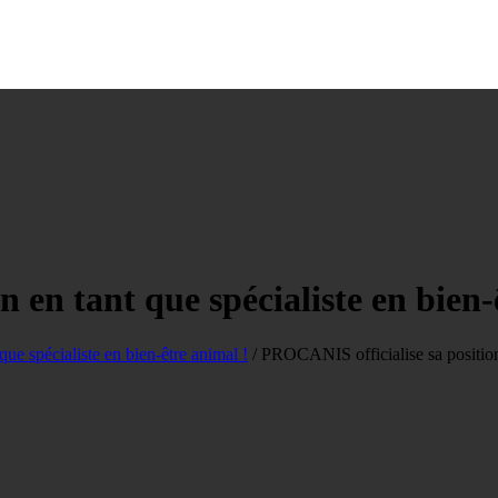
 en tant que spécialiste en bien
ue spécialiste en bien-être animal !
/
PROCANIS officialise sa position 