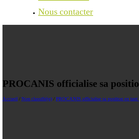
Nous contacter
PROCANIS officialise sa position
Accueil
/
Non classifié(e)
/
PROCANIS officialise sa position en tant q