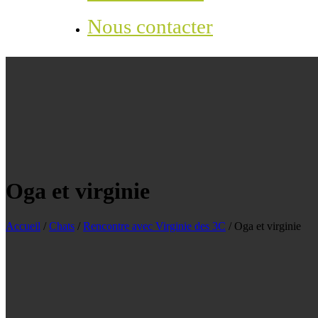
Nous contacter
Oga et virginie
Accueil
/
Chats
/
Rencontre avec Virginie des 3C
/
Oga et virginie