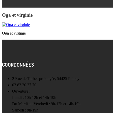
Oga et virginie
Oga et virginie
COORDONNÉES
2 Rue de Tarbes prolongée, 54425 Pulnoy
03 83 20 37 70
Ouverture :
Lundi : 10h-12h et 14h-19h
Du Mardi au Vendredi : 9h-12h et 14h-19h
Samedi : 9h-19h