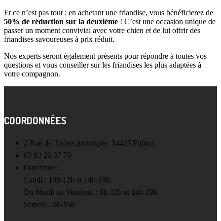
Et ce n’est pas tout : en achetant une friandise, vous bénéficierez de
50% de réduction sur la deuxième
! C’est une occasion unique de
passer un moment convivial avec votre chien et de lui offrir des
friandises savoureuses à prix réduit.
Nos experts seront également présents pour répondre à toutes vos
questions et vous conseiller sur les friandises les plus adaptées à
votre compagnon.
COORDONNÉES
2 Rue de Tarbes prolongée, 54425 Pulnoy
03 83 20 37 70
Ouverture :
Lundi : 10h-12h et 14h-19h
Du Mardi au Vendredi : 9h-12h et 14h-19h
Samedi : 9h-19h