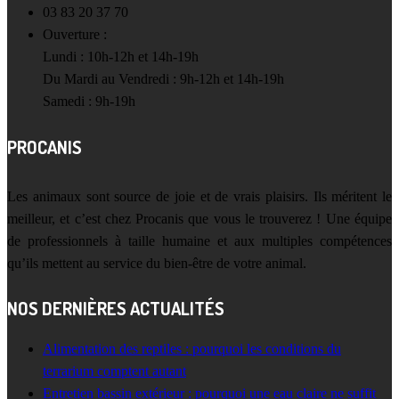
03 83 20 37 70
Ouverture :
Lundi : 10h-12h et 14h-19h
Du Mardi au Vendredi : 9h-12h et 14h-19h
Samedi : 9h-19h
PROCANIS
Les animaux sont source de joie et de vrais plaisirs. Ils méritent le
meilleur, et c’est chez Procanis que vous le trouverez ! Une équipe
de professionnels à taille humaine et aux multiples compétences
qu’ils mettent au service du bien-être de votre animal.
NOS DERNIÈRES ACTUALITÉS
Alimentation des reptiles : pourquoi les conditions du
terrarium comptent autant
Entretien bassin extérieur : pourquoi une eau claire ne suffit