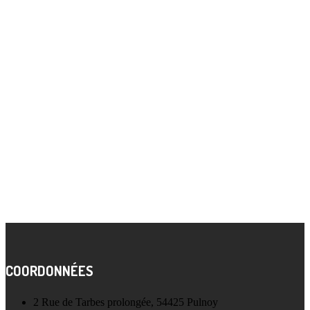
COORDONNÉES
2 Rue de Tarbes prolongée, 54425 Pulnoy