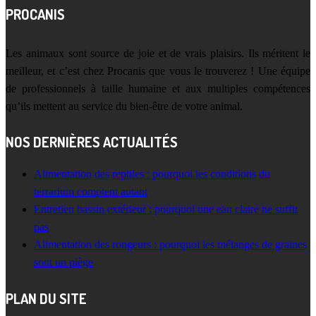
PROCANIS
Les animaux sont source de joie et de vrais plaisirs. Ils méritent le
meilleur, et c’est chez Procanis que vous le trouverez ! Une équipe
de professionnels à taille humaine et aux multiples compétences
qu’ils mettent au service du bien-être de votre animal.
NOS DERNIÈRES ACTUALITÉS
Alimentation des reptiles : pourquoi les conditions du
terrarium comptent autant
Entretien bassin extérieur : pourquoi une eau claire ne suffit
pas
Alimentation des rongeurs : pourquoi les mélanges de graines
sont un piège
PLAN DU SITE