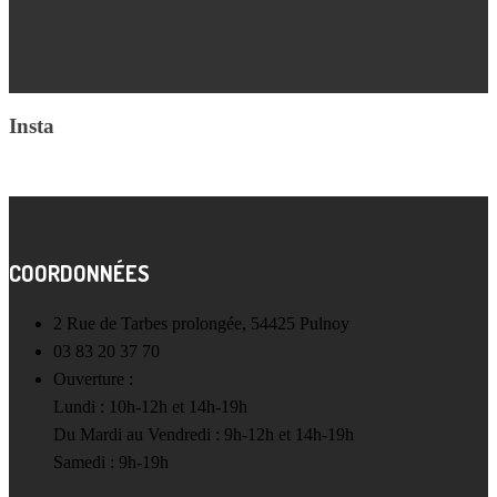
Insta
COORDONNÉES
2 Rue de Tarbes prolongée, 54425 Pulnoy
03 83 20 37 70
Ouverture :
Lundi : 10h-12h et 14h-19h
Du Mardi au Vendredi : 9h-12h et 14h-19h
Samedi : 9h-19h