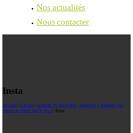
Nos actualités
Nous contacter
Insta
Accueil
/
Chiens
/
Samedi 19 novembre, apprenez à éduquer vos
chiens et chiots par le jeu !
/
Insta