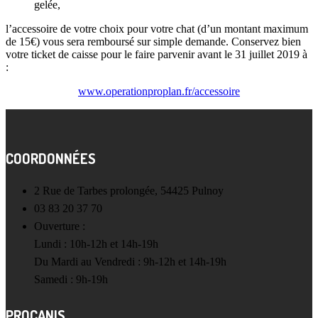
gelée,
l’accessoire de votre choix pour votre chat (d’un montant maximum
de 15€) vous sera remboursé sur simple demande. Conservez bien
votre ticket de caisse pour le faire parvenir avant le 31 juillet 2019 à
:
www.operationproplan.fr/accessoire
COORDONNÉES
2 Rue de Tarbes prolongée, 54425 Pulnoy
03 83 20 37 70
Ouverture :
Lundi : 10h-12h et 14h-19h
Du Mardi au Vendredi : 9h-12h et 14h-19h
Samedi : 9h-19h
PROCANIS