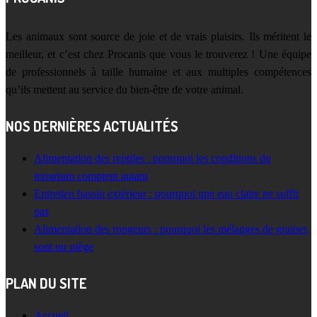
Les animaux sont source de joie et de vrais plaisirs. Ils méritent le
meilleur, et c’est chez Procanis que vous le trouverez ! Une équipe
de professionnels à taille humaine et aux multiples compétences
qu’ils mettent au service du bien-être de votre animal.
NOS DERNIÈRES ACTUALITÉS
Alimentation des reptiles : pourquoi les conditions du
terrarium comptent autant
Entretien bassin extérieur : pourquoi une eau claire ne suffit
pas
Alimentation des rongeurs : pourquoi les mélanges de graines
sont un piège
PLAN DU SITE
Accueil