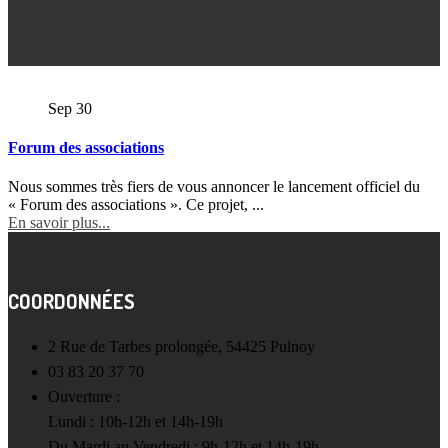
Sep
30
Forum des associations
Nous sommes très fiers de vous annoncer le lancement officiel du
« Forum des associations ». Ce projet, ...
En savoir plus...
COORDONNÉES
2 Rue de Tarbes prolongée, 54425 Pulnoy
03 83 20 37 70
Ouverture :
Lundi : 10h-12h et 14h-19h
Du Mardi au Vendredi : 9h-12h et 14h-19h