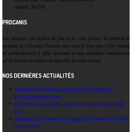
Samedi : 9h-19h
PROCANIS
Les animaux sont source de joie et de vrais plaisirs. Ils méritent le
meilleur, et c’est chez Procanis que vous le trouverez ! Une équipe
de professionnels à taille humaine et aux multiples compétences
qu’ils mettent au service du bien-être de votre animal.
NOS DERNIÈRES ACTUALITÉS
Alimentation des reptiles : pourquoi les conditions du
terrarium comptent autant
Entretien bassin extérieur : pourquoi une eau claire ne suffit
pas
Alimentation des rongeurs : pourquoi les mélanges de graines
sont un piège