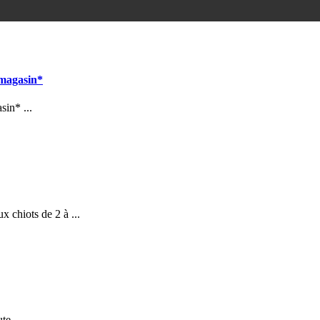
 magasin*
sin* ...
 chiots de 2 à ...
te ...