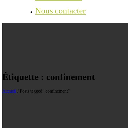
Nous contacter
Étiquette :
confinement
Accueil
/
Posts tagged “confinement”