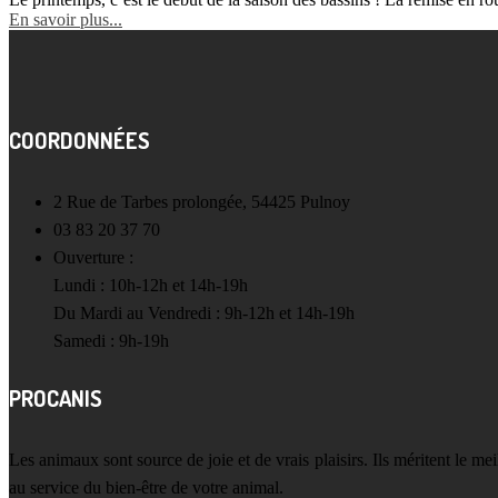
En savoir plus...
COORDONNÉES
2 Rue de Tarbes prolongée, 54425 Pulnoy
03 83 20 37 70
Ouverture :
Lundi : 10h-12h et 14h-19h
Du Mardi au Vendredi : 9h-12h et 14h-19h
Samedi : 9h-19h
PROCANIS
Les animaux sont source de joie et de vrais plaisirs. Ils méritent le m
au service du bien-être de votre animal.