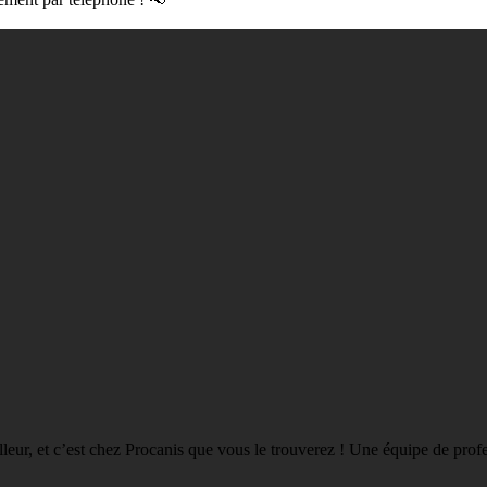
eilleur, et c’est chez Procanis que vous le trouverez ! Une équipe de pro