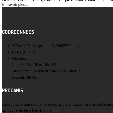
En savoir plus...
COORDONNÉES
2 Rue de Tarbes prolongée, 54425 Pulnoy
03 83 20 37 70
Ouverture :
Lundi : 10h-12h et 14h-19h
Du Mardi au Vendredi : 9h-12h et 14h-19h
Samedi : 9h-19h
PROCANIS
Les animaux sont source de joie et de vrais plaisirs. Ils méritent le m
au service du bien-être de votre animal.