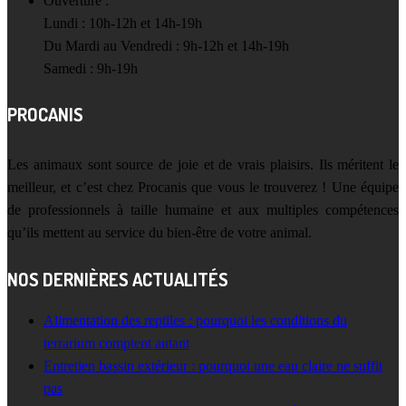
Ouverture :
Lundi : 10h-12h et 14h-19h
Du Mardi au Vendredi : 9h-12h et 14h-19h
Samedi : 9h-19h
PROCANIS
Les animaux sont source de joie et de vrais plaisirs. Ils méritent le
meilleur, et c’est chez Procanis que vous le trouverez ! Une équipe
de professionnels à taille humaine et aux multiples compétences
qu’ils mettent au service du bien-être de votre animal.
NOS DERNIÈRES ACTUALITÉS
Alimentation des reptiles : pourquoi les conditions du
terrarium comptent autant
Entretien bassin extérieur : pourquoi une eau claire ne suffit
pas