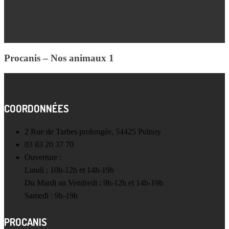
Procanis – Nos animaux 1
COORDONNÉES
2 Rue de Tarbes prolongée, 54425 Pulnoy
03 83 20 37 70
Ouverture :
Lundi : 10h-12h et 14h-19h
Du Mardi au Vendredi : 9h-12h et 14h-19h
Samedi : 9h-19h
PROCANIS