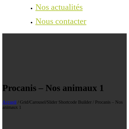
Nos actualités
Nous contacter
Procanis – Nos animaux 1
Accueil
/
Grid/Carousel/Slider Shortcode Builder
/
Procanis – Nos
animaux 1