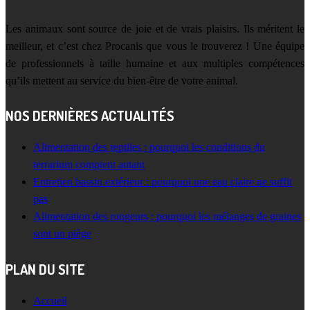
Les animaux sont source de joie et de vrais plaisirs. Ils méritent le
meilleur, et c’est chez Procanis que vous le trouverez ! Une équipe
de professionnels à taille humaine et aux multiples compétences
qu’ils mettent au service du bien-être de votre animal.
NOS DERNIÈRES ACTUALITÉS
Alimentation des reptiles : pourquoi les conditions du
terrarium comptent autant
Entretien bassin extérieur : pourquoi une eau claire ne suffit
pas
Alimentation des rongeurs : pourquoi les mélanges de graines
sont un piège
PLAN DU SITE
Accueil