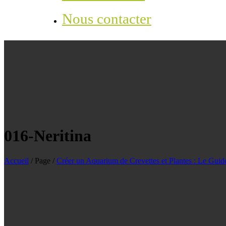
Nous contacter
016-Neritina
Accueil
/
Page
/
Créer un Aquarium de Crevettes et Plantes : Le Gui