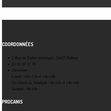
COORDONNÉES
2 Rue de Tarbes prolongée, 54425 Pulnoy
03 83 20 37 70
Ouverture :
Lundi : 10h-12h et 14h-19h
Du Mardi au Vendredi : 9h-12h et 14h-19h
Samedi : 9h-19h
PROCANIS