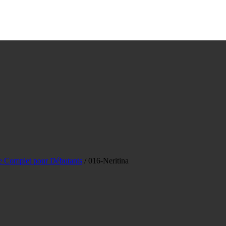
de Complet pour Débutants
/
016-Neritina