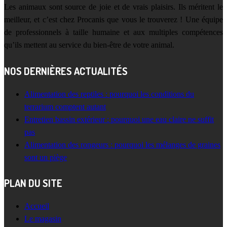
Les animaux sont source de joie et de vrais plaisirs. Ils méritent le
meilleur, et c’est chez Procanis que vous le trouverez ! Une équipe
de professionnels à taille humaine et aux multiples compétences
qu’ils mettent au service du bien-être de votre animal.
NOS DERNIÈRES ACTUALITÉS
Alimentation des reptiles : pourquoi les conditions du
terrarium comptent autant
Entretien bassin extérieur : pourquoi une eau claire ne suffit
pas
Alimentation des rongeurs : pourquoi les mélanges de graines
sont un piège
PLAN DU SITE
Accueil
Le magasin