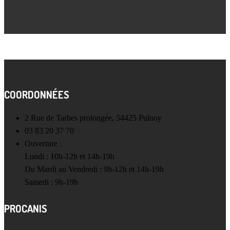
COORDONNÉES
2 Rue de Tarbes prolongée, 54425 Pulnoy
03 83 20 37 70
Ouverture :
Lundi : 10h-12h et 14h-19h
Du Mardi au Vendredi : 9h-12h et 14h-19h
Samedi : 9h-19h
PROCANIS