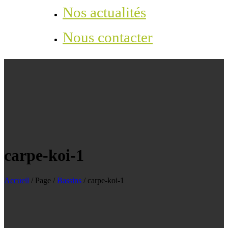
Nos actualités
Nous contacter
carpe-koi-1
Accueil
/
Page
/
Bassins
/
carpe-koi-1