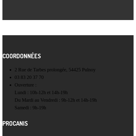
COORDONNÉES
2 Rue de Tarbes prolongée, 54425 Pulnoy
03 83 20 37 70
Ouverture :
Lundi : 10h-12h et 14h-19h
Du Mardi au Vendredi : 9h-12h et 14h-19h
Samedi : 9h-19h
PROCANIS