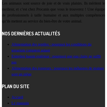
Les animaux sont source de joie et de vrais plaisirs. Ils méritent le
meilleur, et c’est chez Procanis que vous le trouverez ! Une équipe
de professionnels à taille humaine et aux multiples compétences
qu’ils mettent au service du bien-être de votre animal.
NOS DERNIÈRES ACTUALITÉS
Alimentation des reptiles : pourquoi les conditions du
terrarium comptent autant
Entretien bassin extérieur : pourquoi une eau claire ne suffit
pas
Alimentation des rongeurs : pourquoi les mélanges de graines
sont un piège
PLAN DU SITE
Accueil
Le magasin