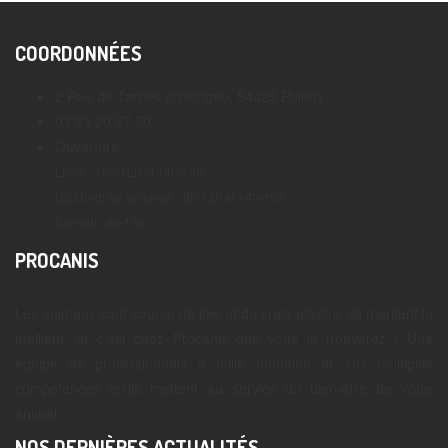
COORDONNÉES
2 Rue de Tarbes prolongée, 54425 Pulnoy
03 83 20 37 70
Ouverture :
Lundi : 10h-12h et 14h-19h
Du Mardi au Vendredi : 9h-12h et 14h-19h
Samedi : 9h-19h
PROCANIS
Les animaux sont source de joie et de vrais plaisirs. Ils méritent le
meilleur, et c’est chez Procanis que vous le trouverez ! Une
équipe de professionnels à taille humaine et aux multiples
compétences qu’ils mettent au service du bien-être de votre
animal.
NOS DERNIÈRES ACTUALITÉS