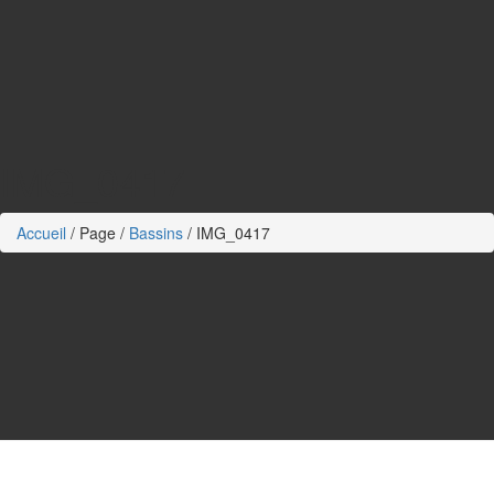
IMG_0417
Accueil
/
Page
/
Bassins
/
IMG_0417