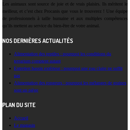
Les animaux sont source de joie et de vrais plaisirs. Ils méritent le
meilleur, et c’est chez Procanis que vous le trouverez ! Une équipe
de professionnels à taille humaine et aux multiples compétences
qu’ils mettent au service du bien-être de votre animal.
NOS DERNIÈRES ACTUALITÉS
Alimentation des reptiles : pourquoi les conditions du
terrarium comptent autant
Entretien bassin extérieur : pourquoi une eau claire ne suffit
pas
Alimentation des rongeurs : pourquoi les mélanges de graines
sont un piège
PLAN DU SITE
Accueil
Le magasin