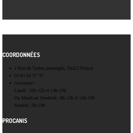
COORDONNÉES
2 Rue de Tarbes prolongée, 54425 Pulnoy
03 83 20 37 70
Ouverture :
Lundi : 10h-12h et 14h-19h
Du Mardi au Vendredi : 9h-12h et 14h-19h
Samedi : 9h-19h
PROCANIS