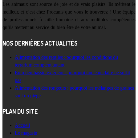
Les animaux sont source de joie et de vrais plaisirs. Ils méritent le
meilleur, et c’est chez Procanis que vous le trouverez ! Une équipe
de professionnels à taille humaine et aux multiples compétences
qu’ils mettent au service du bien-être de votre animal.
NOS DERNIÈRES ACTUALITÉS
Alimentation des reptiles : pourquoi les conditions du
terrarium comptent autant
Entretien bassin extérieur : pourquoi une eau claire ne suffit
pas
Alimentation des rongeurs : pourquoi les mélanges de graines
sont un piège
PLAN DU SITE
Accueil
Le magasin