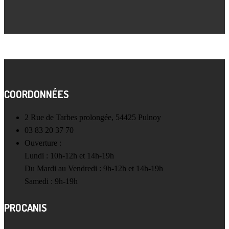
COORDONNÉES
2 Rue de Tarbes prolongée, 54425 Pulnoy
03 83 20 37 70
Ouverture :
Lundi : 10h-12h et 14h-19h
Du Mardi au Vendredi : 9h-12h et 14h-19h
Samedi : 9h-19h
PROCANIS