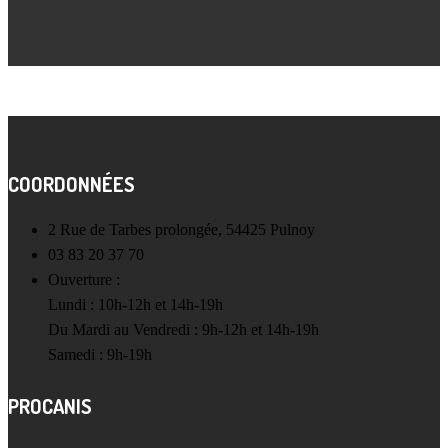
COORDONNÉES
2 Rue de Tarbes prolongée, 54425 Pulnoy
03 83 20 37 70
Ouverture :
Lundi : 10h-12h et 14h-19h
Du Mardi au Vendredi : 9h-12h et 14h-19h
Samedi : 9h-19h
PROCANIS