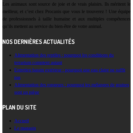
Les animaux sont source de joie et de vrais plaisirs. Ils méritent le
meilleur, et c’est chez Procanis que vous le trouverez ! Une équipe
de professionnels à taille humaine et aux multiples compétences
qu’ils mettent au service du bien-être de votre animal.
NOS DERNIÈRES ACTUALITÉS
Alimentation des reptiles : pourquoi les conditions du
terrarium comptent autant
Entretien bassin extérieur : pourquoi une eau claire ne suffit
pas
Alimentation des rongeurs : pourquoi les mélanges de graines
sont un piège
PLAN DU SITE
Accueil
Le magasin