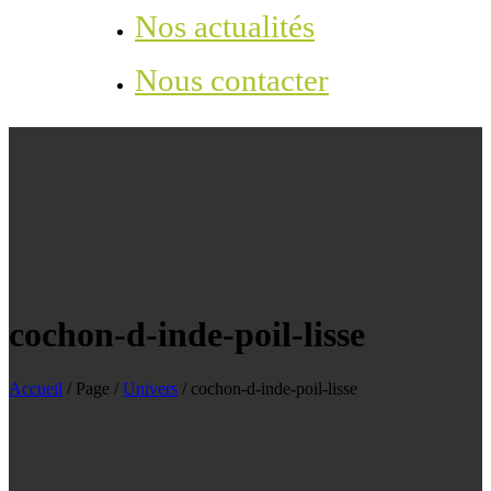
Nos actualités
Nous contacter
cochon-d-inde-poil-lisse
Accueil
/
Page
/
Univers
/
cochon-d-inde-poil-lisse