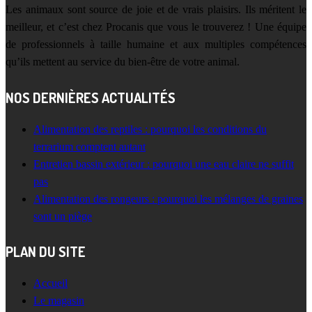
Les animaux sont source de joie et de vrais plaisirs. Ils méritent le
meilleur, et c’est chez Procanis que vous le trouverez ! Une équipe
de professionnels à taille humaine et aux multiples compétences
qu’ils mettent au service du bien-être de votre animal.
NOS DERNIÈRES ACTUALITÉS
Alimentation des reptiles : pourquoi les conditions du
terrarium comptent autant
Entretien bassin extérieur : pourquoi une eau claire ne suffit
pas
Alimentation des rongeurs : pourquoi les mélanges de graines
sont un piège
PLAN DU SITE
Accueil
Le magasin