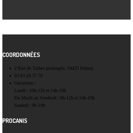
COORDONNÉES
2 Rue de Tarbes prolongée, 54425 Pulnoy
03 83 20 37 70
Ouverture :
Lundi : 10h-12h et 14h-19h
Du Mardi au Vendredi : 9h-12h et 14h-19h
Samedi : 9h-19h
PROCANIS