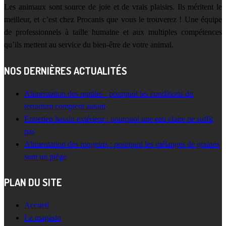
Les animaux sont source de joie et de vrais plaisirs. Ils méritent le
meilleur, et c’est chez Procanis que vous le trouverez ! Une équipe
de professionnels à taille humaine et aux multiples compétences
qu’ils mettent au service du bien-être de votre animal.
NOS DERNIÈRES ACTUALITÉS
Alimentation des reptiles : pourquoi les conditions du
terrarium comptent autant
Entretien bassin extérieur : pourquoi une eau claire ne suffit
pas
Alimentation des rongeurs : pourquoi les mélanges de graines
sont un piège
PLAN DU SITE
Accueil
Le magasin