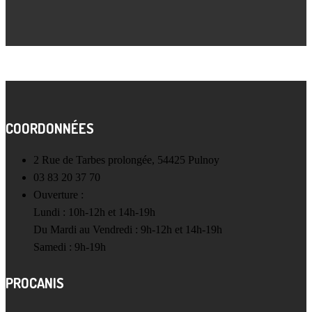
COORDONNÉES
2 Rue de Tarbes prolongée, 54425 Pulnoy
03 83 20 37 70
Ouverture :
Lundi : 10h-12h et 14h-19h
Du Mardi au Vendredi : 9h-12h et 14h-19h
Samedi : 9h-19h
PROCANIS