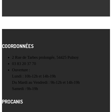
COORDONNÉES
2 Rue de Tarbes prolongée, 54425 Pulnoy
03 83 20 37 70
Ouverture :
Lundi : 10h-12h et 14h-19h
Du Mardi au Vendredi : 9h-12h et 14h-19h
Samedi : 9h-19h
PROCANIS