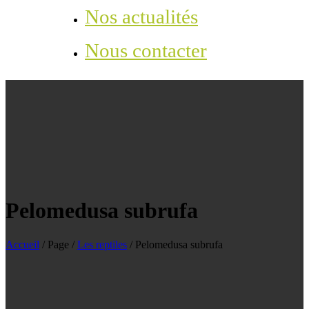
Nos actualités
Nous contacter
Pelomedusa subrufa
Accueil
/
Page
/
Les reptiles
/
Pelomedusa subrufa