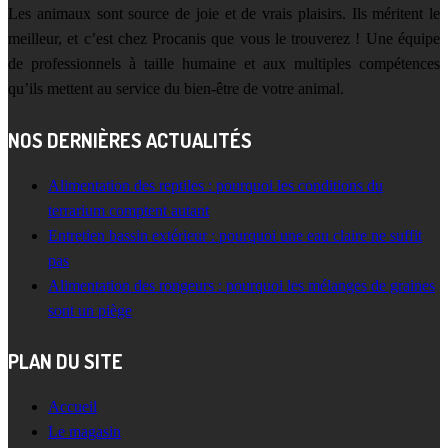
Les animaux sont source de joie et de vrais plaisirs. Ils méritent le
meilleur, et c’est chez Procanis que vous le trouverez ! Une équipe
de professionnels à taille humaine et aux multiples compétences
qu’ils mettent au service du bien-être de votre animal.
NOS DERNIÈRES ACTUALITÉS
Alimentation des reptiles : pourquoi les conditions du
terrarium comptent autant
Entretien bassin extérieur : pourquoi une eau claire ne suffit
pas
Alimentation des rongeurs : pourquoi les mélanges de graines
sont un piège
PLAN DU SITE
Accueil
Le magasin