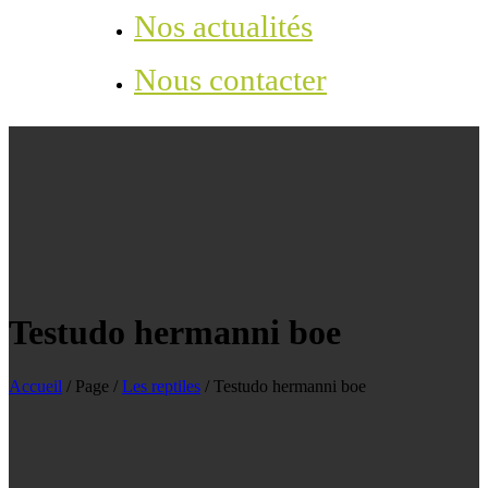
Nos actualités
Nous contacter
Testudo hermanni boe
Accueil
/
Page
/
Les reptiles
/
Testudo hermanni boe