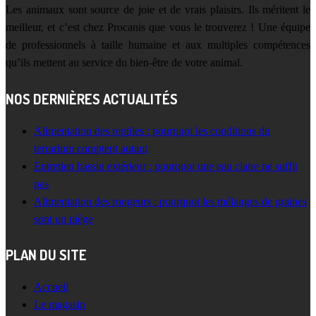
Les animaux sont source de joie et de vrais plaisirs. Ils méritent le
meilleur, et c’est chez Procanis que vous le trouverez ! Une équipe
de professionnels à taille humaine et aux multiples compétences
qu’ils mettent au service du bien-être de votre animal.
NOS DERNIÈRES ACTUALITÉS
Alimentation des reptiles : pourquoi les conditions du
terrarium comptent autant
Entretien bassin extérieur : pourquoi une eau claire ne suffit
pas
Alimentation des rongeurs : pourquoi les mélanges de graines
sont un piège
PLAN DU SITE
Accueil
Le magasin