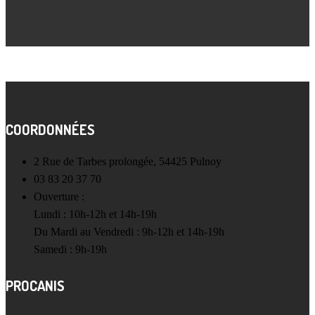
COORDONNÉES
2 Rue de Tarbes prolongée, 54425 Pulnoy
03 83 20 37 70
Ouverture :
Lundi : 10h-12h et 14h-19h
Du Mardi au Vendredi : 9h-12h et 14h-19h
Samedi : 9h-19h
PROCANIS