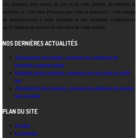
Les animaux sont source de joie et de vrais plaisirs. Ils méritent le
meilleur, et c’est chez Procanis que vous le trouverez ! Une équipe
de professionnels à taille humaine et aux multiples compétences
qu’ils mettent au service du bien-être de votre animal.
NOS DERNIÈRES ACTUALITÉS
Alimentation des reptiles : pourquoi les conditions du
terrarium comptent autant
Entretien bassin extérieur : pourquoi une eau claire ne suffit
pas
Alimentation des rongeurs : pourquoi les mélanges de graines
sont un piège
PLAN DU SITE
Accueil
Le magasin