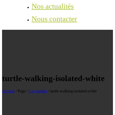
Nos actualités
Nous contacter
turtle-walking-isolated-white
Accueil
/
Page
/
Les reptiles
/
turtle-walking-isolated-white