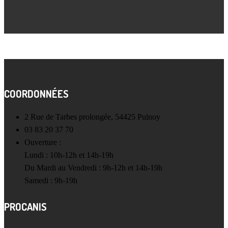
COORDONNÉES
2 Rue de Tarbes prolongée, 54425 Pulnoy
03 83 20 37 70
Ouverture :
Lundi : 10h-12h et 14h-19h
Du Mardi au Vendredi : 9h-12h et 14h-19h
Samedi : 9h-19h
PROCANIS