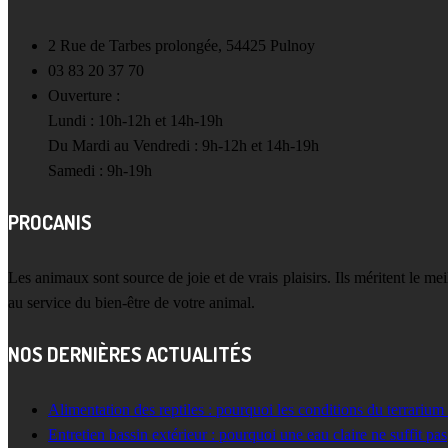
2 Rue de Tarbes prolongée, 54425 Pulnoy
03 83 20 37 70
Ouverture :
Lundi : 10h-12h et 14h-19h
Du Mardi au Vendredi : 9h-12h et 14h-19h
Samedi : 9h-19h
PROCANIS
Les animaux sont source de joie et de vrais plaisirs. Ils méritent le m
au service du bien-être de votre animal.
NOS DERNIÈRES ACTUALITÉS
Alimentation des reptiles : pourquoi les conditions du terrarium
Entretien bassin extérieur : pourquoi une eau claire ne suffit pas