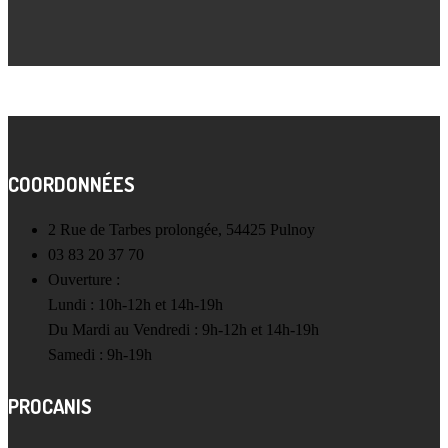
COORDONNÉES
2 Rue de Tarbes prolongée, 54425 Pulnoy
03 83 20 37 70
Ouverture :
Lundi : 10h-12h et 14h-19h
Du Mardi au Vendredi : 9h-12h et 14h-19h
Samedi : 9h-19h
PROCANIS