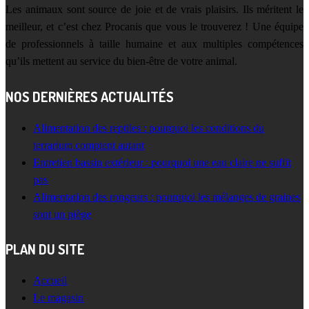
Les animaux sont source de joie et de vrais plaisirs. Ils méritent le
meilleur, et c’est chez Procanis que vous le trouverez ! Une équipe
de professionnels à taille humaine et aux multiples compétences
qu’ils mettent au service du bien-être de votre animal.
NOS DERNIÈRES ACTUALITÉS
Alimentation des reptiles : pourquoi les conditions du
terrarium comptent autant
Entretien bassin extérieur : pourquoi une eau claire ne suffit
pas
Alimentation des rongeurs : pourquoi les mélanges de graines
sont un piège
PLAN DU SITE
Accueil
Le magasin