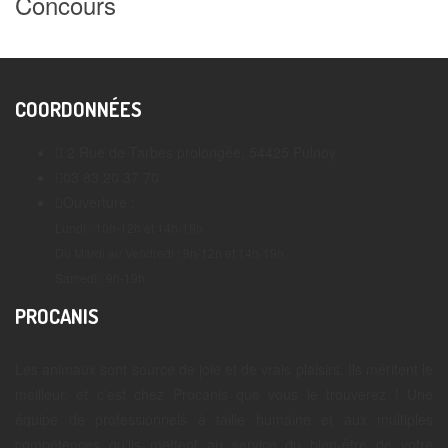
Concours
COORDONNÉES
2 Rue de Tarbes prolongée, 54425 Pulnoy
03 83 20 37 70
Ouverture :
Lundi : 10h-12h et 14h-19h
Du Mardi au Vendredi : 9h-12h et 14h-19h
Samedi : 9h-19h
PROCANIS
Les animaux sont source de joie et de vrais plaisirs. Ils méritent le
meilleur, et c’est chez Procanis que vous le trouverez ! Une
équipe de professionnels à taille humaine et aux multiples
compétences qu’ils mettent au service du bien-être de votre