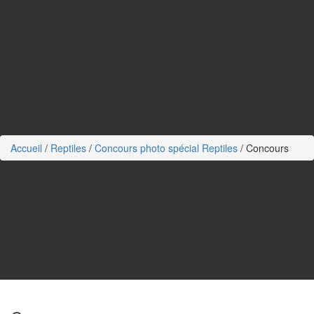
Concours
Accueil
/
Reptiles
/
Concours photo spécial Reptiles
/
Concours