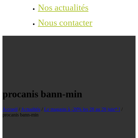
Nos actualités
Nous contacter
procanis bann-min
Accueil
/
Actualités
/
Le magasin à -20% les 28 au 29 juin* !
/
procanis bann-min