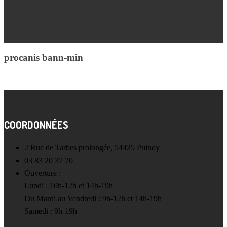
procanis bann-min
COORDONNÉES
2 Rue de Tarbes prolongée, 54425 Pulnoy
03 83 20 37 70
Ouverture :
Lundi : 10h-12h et 14h-19h
Du Mardi au Vendredi : 9h-12h et 14h-19h
Samedi : 9h-19h