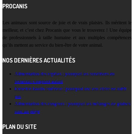
PROCANIS
Les animaux sont source de joie et de vrais plaisirs. Ils méritent le
meilleur, et c’est chez Procanis que vous le trouverez ! Une équipe
de professionnels à taille humaine et aux multiples compétences
qu’ils mettent au service du bien-être de votre animal.
NOS DERNIÈRES ACTUALITÉS
Alimentation des reptiles : pourquoi les conditions du
terrarium comptent autant
Entretien bassin extérieur : pourquoi une eau claire ne suffit
pas
Alimentation des rongeurs : pourquoi les mélanges de graines
sont un piège
PLAN DU SITE