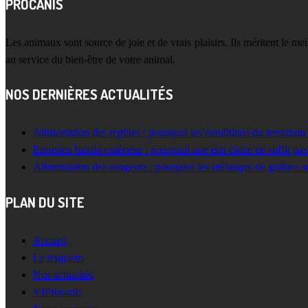
PROCANIS
Les animaux sont source de joie et de vrais plaisirs. Ils méritent le m
au service du bien-être de votre animal.
NOS DERNIÈRES ACTUALITÉS
Alimentation des reptiles : pourquoi les conditions du terrarium
Entretien bassin extérieur : pourquoi une eau claire ne suffit pas
Alimentation des rongeurs : pourquoi les mélanges de graines s
PLAN DU SITE
Accueil
Le magasin
Nos actualités
VIProcanis