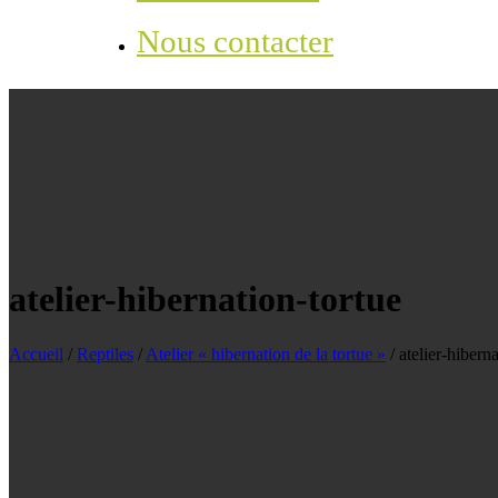
Nous contacter
atelier-hibernation-tortue
Accueil
/
Reptiles
/
Atelier « hibernation de la tortue »
/
atelier-hibern