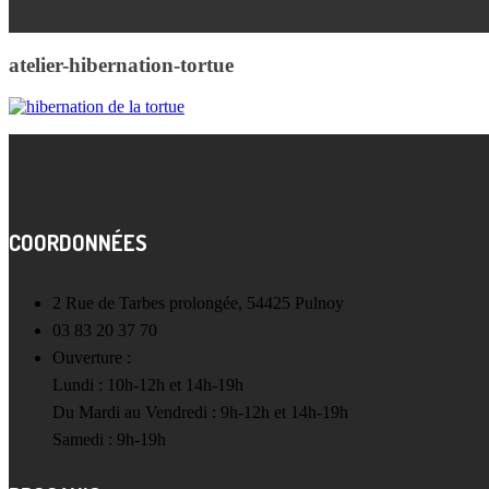
atelier-hibernation-tortue
COORDONNÉES
2 Rue de Tarbes prolongée, 54425 Pulnoy
03 83 20 37 70
Ouverture :
Lundi : 10h-12h et 14h-19h
Du Mardi au Vendredi : 9h-12h et 14h-19h
Samedi : 9h-19h