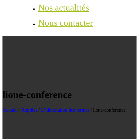
Nos actualités
Nous contacter
lione-conference
Accueil
/
Reptiles
/
L’hibernation des tortues
/
lione-conference