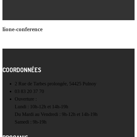
lione-conference
COORDONNÉES
2 Rue de Tarbes prolongée, 54425 Pulnoy
03 83 20 37 70
Ouverture :
Lundi : 10h-12h et 14h-19h
Du Mardi au Vendredi : 9h-12h et 14h-19h
Samedi : 9h-19h