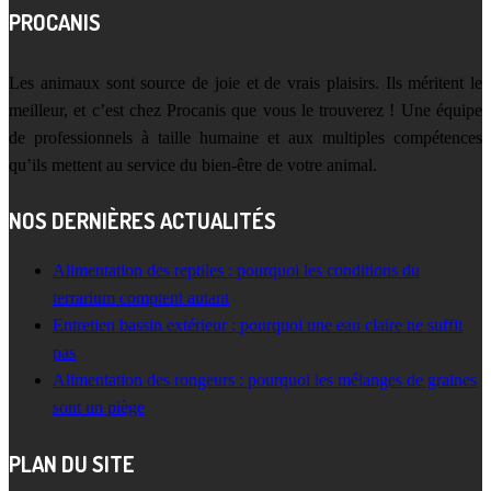
PROCANIS
Les animaux sont source de joie et de vrais plaisirs. Ils méritent le
meilleur, et c’est chez Procanis que vous le trouverez ! Une équipe
de professionnels à taille humaine et aux multiples compétences
qu’ils mettent au service du bien-être de votre animal.
NOS DERNIÈRES ACTUALITÉS
Alimentation des reptiles : pourquoi les conditions du
terrarium comptent autant
Entretien bassin extérieur : pourquoi une eau claire ne suffit
pas
Alimentation des rongeurs : pourquoi les mélanges de graines
sont un piège
PLAN DU SITE