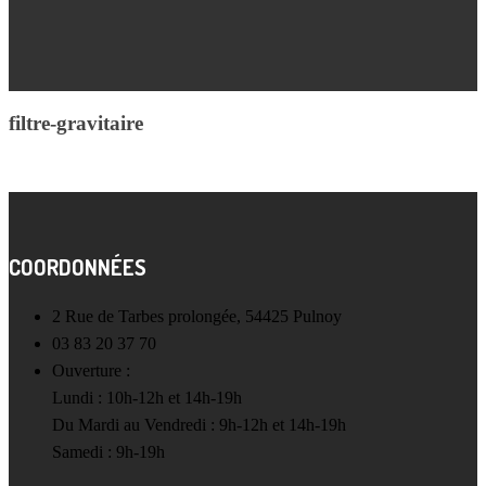
filtre-gravitaire
COORDONNÉES
2 Rue de Tarbes prolongée, 54425 Pulnoy
03 83 20 37 70
Ouverture :
Lundi : 10h-12h et 14h-19h
Du Mardi au Vendredi : 9h-12h et 14h-19h
Samedi : 9h-19h