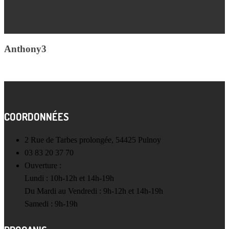
Anthony3
COORDONNÉES
2 Rue de Tarbes prolongée, 54425 Pulnoy
03 83 20 37 70
Ouverture :
Lundi : 10h-12h et 14h-19h
Du Mardi au Vendredi : 9h-12h et 14h-19h
Samedi : 9h-19h